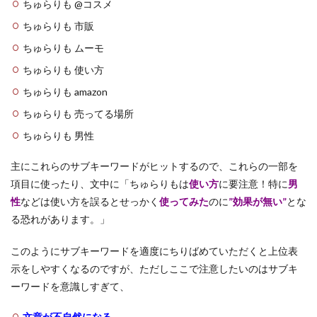
ちゅらりも @コスメ
ちゅらりも 市販
ちゅらりも ムーモ
ちゅらりも 使い方
ちゅらりも amazon
ちゅらりも 売ってる場所
ちゅらりも 男性
主にこれらのサブキーワードがヒットするので、これらの一部を
項目に使ったり、文中に「ちゅらりもは
使い方
に要注意！特に
男
性
などは使い方を誤るとせっかく
使ってみた
のに
”効果が無い”
とな
る恐れがあります。」
このようにサブキーワードを適度にちりばめていただくと上位表
示をしやすくなるのですが、ただしここで注意したいのはサブキ
ーワードを意識しすぎて、
文章が不自然になる