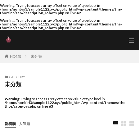
Warning
: Trying to access array offset on value of type bool in
/home/nonbiri3/sample1122.xyz/public_html/wp-content/themes/the-
thor/inc/seo/description_robots.php
on line
42
Warning
: Trying to access array offset on value of type bool in
/home/nonbiri3/sample1122.xyz/public_html/wp-content/themes/the-
thor/inc/seo/description_robots.php
on line
42
HOME
未分類
CATEGORY
未分類
Warning
: Trying to access array offset on value of type bool in
/home/nonbiri3/sample1122.xyz/public_html/wp-content/themes/the-
thor/category.php
on line
63
新着順
人気順