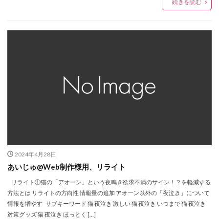
続きを読む
2024年4月28日
あいじゅ@Web制作様用、リライト
リライト①猫の「アオーン」という夜鳴き欲求不満のサイン！？を軽減する
方法とは リライトの方向性 情報量の追加 アオーン以外の「夜泣き」について
情報を増やす サブキーワード 猫 夜泣き 激しい 猫 夜泣き いつまで 猫 夜泣き
対策グッズ 猫 夜泣き ほっとく […]